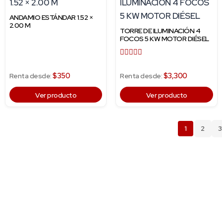
ANDAMIO ESTÁNDAR 1.52 ×
2.00 M
TORRE DE ILUMINACIÓN 4
FOCOS 5 KW MOTOR DIÉSEL
Valorado
con
$350
$3,300
Renta desde:
Renta desde:
5.00
de 5
Ver producto
Ver producto
1
2