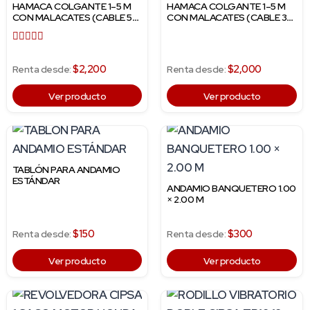
HAMACA COLGANTE 1–5 M
HAMACA COLGANTE 1–5 M
CON MALACATES (CABLE 50
CON MALACATES (CABLE 30
M)
M)
Valorado
con
$2,200
$2,000
Renta desde:
Renta desde:
5.00
de 5
Ver producto
Ver producto
TABLÓN PARA ANDAMIO
ESTÁNDAR
ANDAMIO BANQUETERO 1.00
× 2.00 M
$150
$300
Renta desde:
Renta desde:
Ver producto
Ver producto