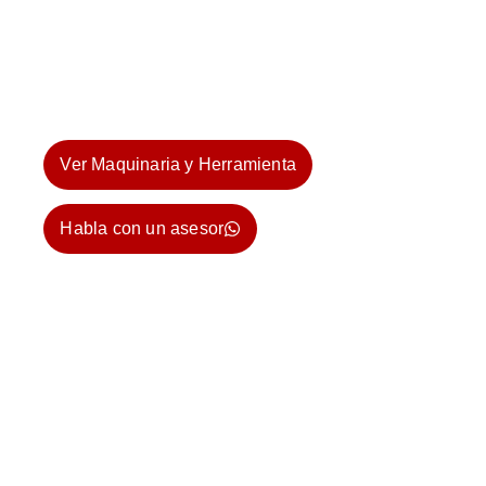
Asesoría personalizada para encontrar lo que
necesitas.
Opciones de renta y compra con total
transparencia y sin complicaciones.
Ver Maquinaria y Herramienta
Habla con un asesor