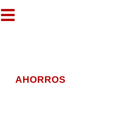
LOGRA CADA DÍA MÁS
AHORROS
SHSHAPP tiene beneficios para ti:
Acceso a proveedores verificados y
confiables.
Una comunidad especializada en construcción,
maquinaria y herramienta.