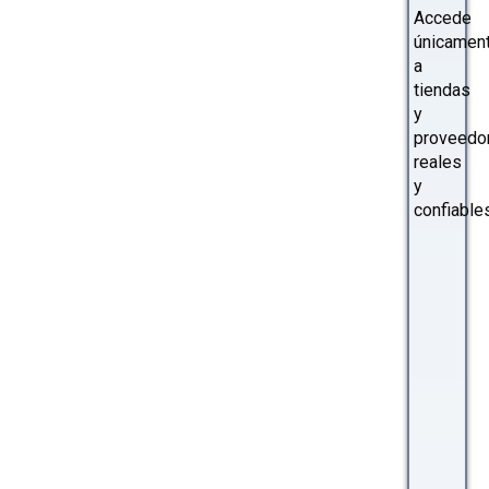
Accede
únicamen
a
tiendas
y
proveedo
reales
y
confiables