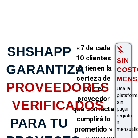
«7 de cada
SHSHAPP
10 clientes
SIN
GARANTIZA
no tienen la
COST
certeza de
MENS
PROVEEDORES
que el
Usa la
plataform
proveedor
VERIFICADOS
sin
que contacta
pagar
registro
cumplirá lo
PARA TU
ni
prometido.»
mensualid