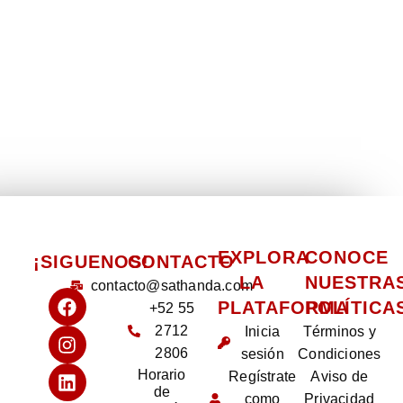
EXPLORA
CONOCE
¡SIGUENOS!
CONTACTO
LA
NUESTRA
contacto@sathanda.com
PLATAFORMA
POLÍTICA
+52 55
2712
Inicia
Términos y
2806
sesión
Condiciones
Horario
Regístrate
Aviso de
de
como
Privacidad