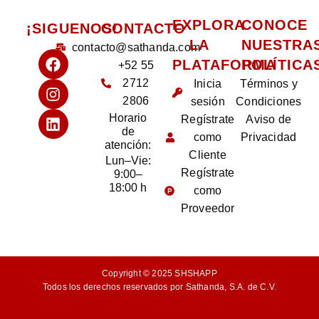
EXPLORA
CONOCE
¡SIGUENOS!
CONTACTO
LA
NUESTRA
contacto@sathanda.com
PLATAFORMA
POLÍTICA
+52 55
2712
Inicia
Términos y
2806
sesión
Condiciones
Horario
Regístrate
Aviso de
de
como
Privacidad
atención:
Cliente
Lun–Vie:
Regístrate
9:00–
18:00 h
como
Proveedor
Copyright © 2025 SHSHAPP
Todos los derechos reservados por Sathanda, S.A. de C.V.