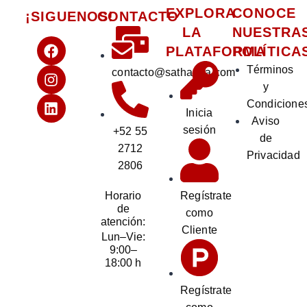
EXPLORA
CONOCE
¡SIGUENOS!
CONTACTO
LA
NUESTRA
PLATAFORMA
POLÍTICA
Términos
contacto@sathanda.com
y
Condicione
Inicia
Aviso
sesión
+52 55
de
2712
Privacidad
2806
Regístrate
Horario
de
como
atención:
Cliente
Lun–Vie:
9:00–
18:00 h
Regístrate