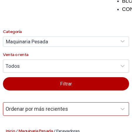
BL
CO
Categoría
Venta o renta
Filtrar
Inicio
/
Maquinaria Pesada
/ Excavadoras